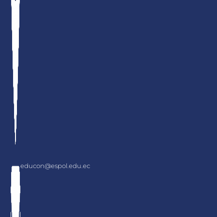
educon@espol.edu.ec