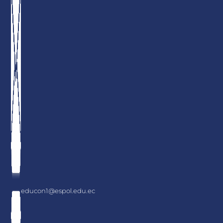
educon1@espol.edu.ec