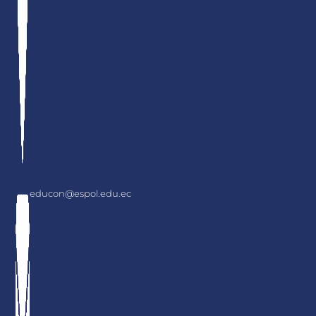
educon@espol.edu.ec