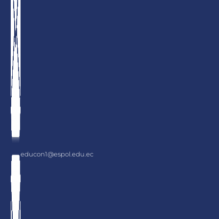
educon1@espol.edu.ec