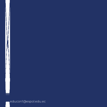
educon1@espol.edu.ec