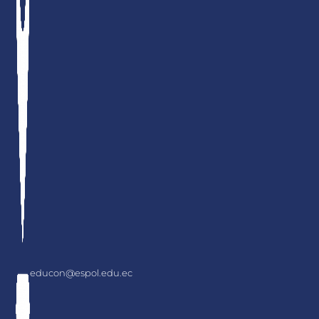
educon@espol.edu.ec