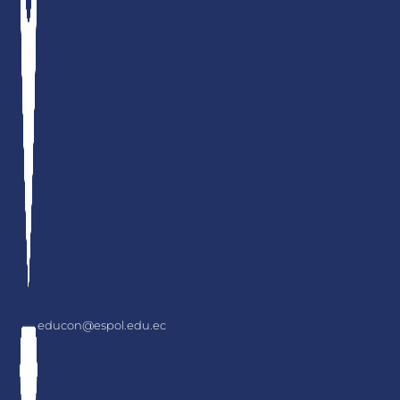
educon@espol.edu.ec