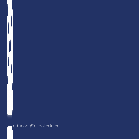
educon1@espol.edu.ec