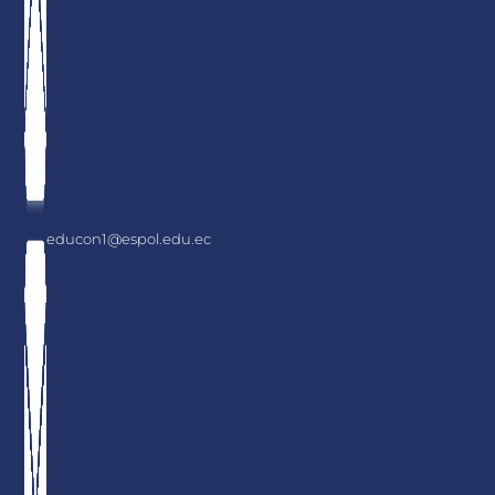
educon1@espol.edu.ec