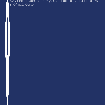
Av. Checoslovaquia E9-95 y Suiza, Edificio Eveliza Plaza, Piso
8, Of. 802, Quito