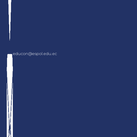
educon@espol.edu.ec