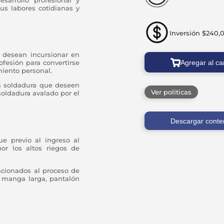
sus labores cotidianas y
Inversión $240,
 desean incursionar en
Agregar al car
ofesión para convertirse
miento personal.
la soldadura que deseen
Ver políticas
soldadura avalado por el
Descargar conte
ue previo al ingreso al
or los altos riegos de
cionados al proceso de
s manga larga, pantalón