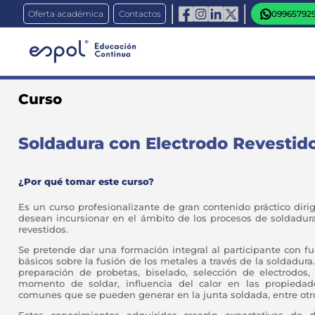
Oferta académica
Contactos
09965792
Curso
Soldadura con Electrodo Revestid
¿Por qué tomar este curso?
Es un curso profesionalizante de gran contenido práctico diri
desean incursionar en el ámbito de los procesos de soldadu
revestidos.
Se pretende dar una formación integral al participante con f
básicos sobre la fusión de los metales a través de la soldadur
preparación de probetas, biselado, selección de electrodos, 
momento de soldar, influencia del calor en las propiedad
comunes que se pueden generar en la junta soldada, entre otr
Estos conocimientos adquiridos crearán expectativas de de