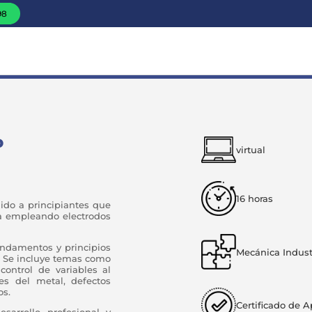
98
o
virtual
16 horas
gido a principiantes que
ra empleando electrodos
undamentos y principios
Mecánica Industr
a. Se incluye temas como
control de variables al
es del metal, defectos
os.
Certificado de 
sarrollo profesional y