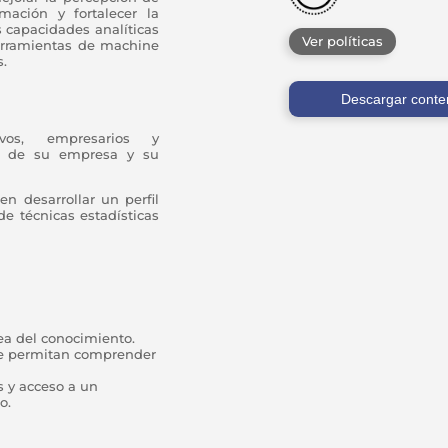
mación y fortalecer la
s capacidades analíticas
Ver políticas
erramientas de machine
s.
Descargar conte
ivos, empresarios y
s, de su empresa y su
n desarrollar un perfil
de técnicas estadísticas
rea del conocimiento.
ue permitan comprender
 y acceso a un
o.