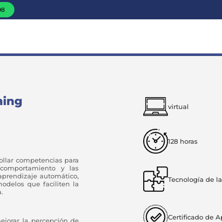
98
ning
virtual
128 horas
rollar competencias para
comportamiento y las
 aprendizaje automático,
Tecnología de l
modelos que faciliten la
.
Certificado de 
ejorar la percepción de