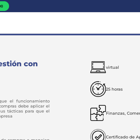
98
estión con
virtual
25 horas
que el funcionamiento
ompras debe aplicar el
us tácticas para que el
Finanzas, Comer
mpresa
Certificado de 