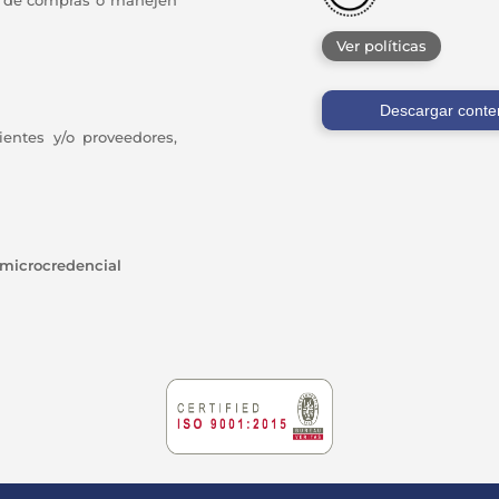
ea de compras o manejen
Ver políticas
Descargar conte
entes y/o proveedores,
 microcredencial