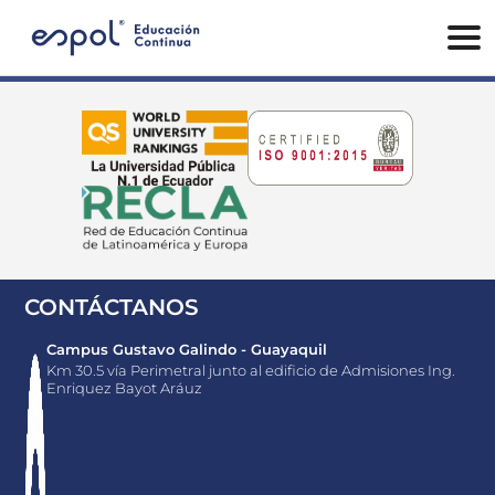
CONTÁCTANOS
Campus Gustavo Galindo - Guayaquil
Km 30.5 vía Perimetral junto al edificio de Admisiones Ing.
Enriquez Bayot Aráuz