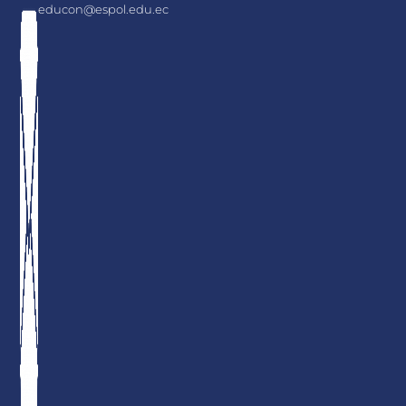
educon@espol.edu.ec