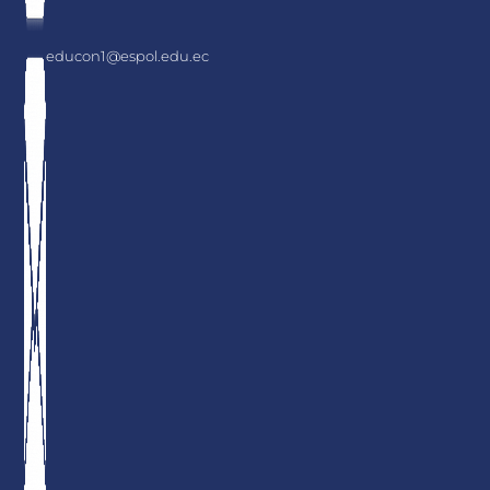
educon1@espol.edu.ec