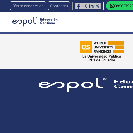
Oferta académica
Contactos
09965792