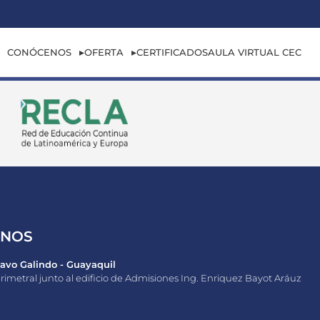
CONÓCENOS
OFERTA
CERTIFICADOS
AULA VIRTUAL CEC
ANOS
vo Galindo - Guayaquil
rimetral junto al edificio de Admisiones Ing. Enriquez Bayot Aráuz